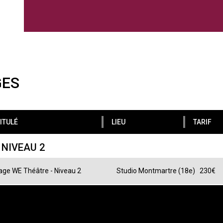
GES
ITULÉ
LIEU
TARIF
 NIVEAU 2
age WE Théâtre - Niveau 2
Studio Montmartre (18e)
230€