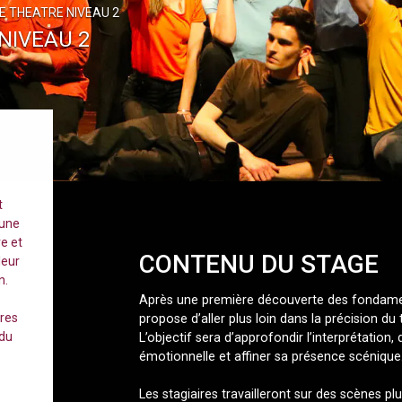
E THEATRE NIVEAU 2
NIVEAU 2
t
 une
e et
CONTENU DU STAGE
leur
n.
Après une première découverte des fondamen
ires
propose d’aller plus loin dans la précision du t
 du
L’objectif sera d’approfondir l’interprétation,
émotionnelle et affiner sa présence scénique
Les stagiaires travailleront sur des scènes p