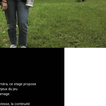
méra, ce stage propose
njeux du jeu
urnage.
ustesse, la continuité