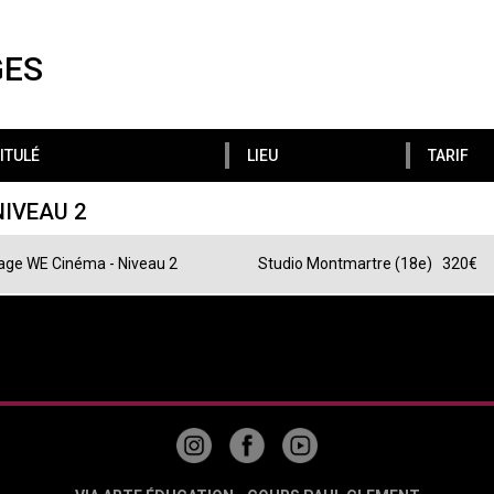
GES
ITULÉ
LIEU
TARIF
NIVEAU 2
age WE Cinéma - Niveau 2
Studio Montmartre (18e)
320€