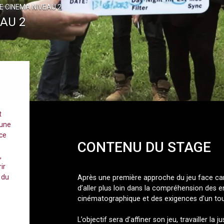
E CINEMA NIVEAU 2
EAU 2
t
 une
ce
CONTENU DU STAGE
,
ir
 du
Après une première approche du jeu face ca
d’aller plus loin dans la compréhension des e
cinématographique et des exigences d’un to
L’objectif sera d’affiner son jeu, travailler la j