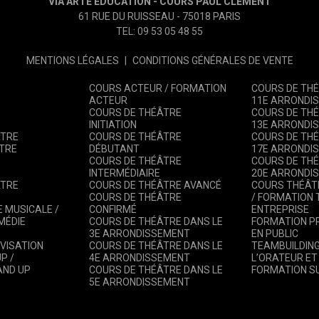
VIA ARTE ÉDUCATION - COURS PAUL CLEMENT
61 RUE DU RUISSEAU - 75018 PARIS
TEL: 09 53 05 48 55
MENTIONS LÉGALES
|
CONDITIONS GÉNÉRALES DE VENTE
COURS ACTEUR / FORMATION
COURS DE THÉ
ACTEUR
11E ARRONDI
COURS DE THÉÂTRE
COURS DE THÉ
INITIATION
13E ARRONDI
ÂTRE
COURS DE THÉÂTRE
COURS DE THÉ
TRE
DÉBUTANT
17E ARRONDI
COURS DE THÉÂTRE
COURS DE THÉ
INTERMÉDIAIRE
20E ARRONDI
ÂTRE
COURS DE THÉÂTRE AVANCÉ
COURS THÉÂT
COURS DE THÉÂTRE
/ FORMATION
 MUSICALE /
CONFIRMÉ
ENTREPRISE
MÉDIE
COURS DE THÉÂTRE DANS LE
FORMATION PR
3E ARRONDISSEMENT
EN PUBLIC
VISATION
COURS DE THÉÂTRE DANS LE
TEAMBUILDIN
P /
4E ARRONDISSEMENT
L’ORATEUR ET
AND UP
COURS DE THÉÂTRE DANS LE
FORMATION S
5E ARRONDISSEMENT