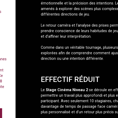
émotionnelle et la précision des intentions. L
amenés à explorer des scènes plus complexe
s
différentes directions de jeu.
Le retour caméra et l’analyse des prises per
prendre conscience de leurs habitudes de jeu,
et d’affiner leur interprétation.
Comme dans un véritable tournage, plusieurs 
explorées afin de comprendre comment ajust
direction ou une intention différente.
nnes
nt
Ce
EFFECTIF RÉDUIT
18
ite
Le
Stage Cinéma Niveau 2
se déroule en eff
permettre un travail plus approfondi et plus
participant. Avec seulement 10 stagiaires, c
davantage de temps de passage face camé
plus personnalisé et d’un retour plus précis su